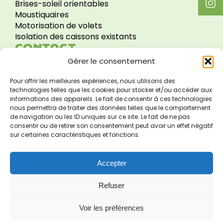
Brises-soleil orientables
Moustiquaires
Motorisation de volets
Isolation des caissons existants
CONTACT
Gérer le consentement
29 Route de la Wantzenau
67800 HOENHEIM
Pour offrir les meilleures expériences, nous utilisons des
technologies telles que les cookies pour stocker et/ou accéder aux
renovhabitat@reno-v.fr
informations des appareils. Le fait de consentir à ces technologies
03 88 68 00 03
nous permettra de traiter des données telles que le comportement
HORAIRES
de navigation ou les ID uniques sur ce site. Le fait de ne pas
consentir ou de retirer son consentement peut avoir un effet négatif
sur certaines caractéristiques et fonctions.
Lundi au Vendredi
08:30 – 12:00 / 13:30 – 17:30
Samedi & Dimanche
Accepter
Fermé
Refuser
Voir les préférences
© Copyright Rénov'Habitat
Mentions légales